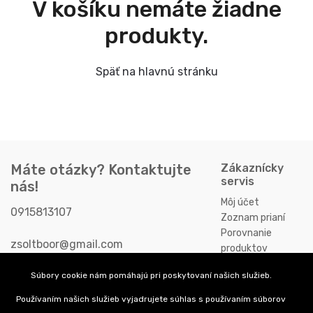
V košíku nemáte žiadne
produkty.
Späť na hlavnú stránku
Máte otázky? Kontaktujte
Zákaznícky
servis
nás!
Môj účet
0915813107
Zoznam prianí
Porovnanie
zsoltboor@gmail.com
produktov
Galantská cesta 658/2f, 92901
Súbory cookie nám pomáhajú pri poskytovaní našich služieb.
Dunajská Streda,
Používaním našich služieb vyjadrujete súhlas s používaním súborov