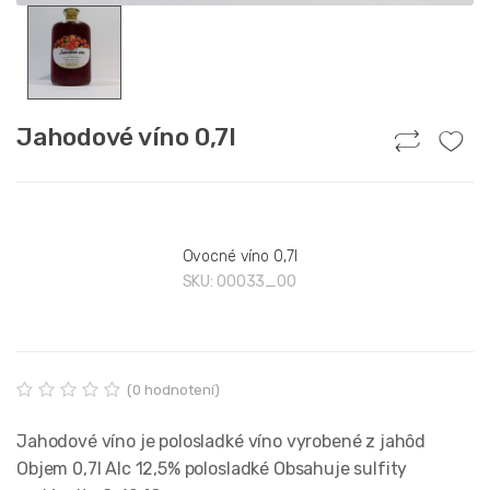
Jahodové víno 0,7l
Ovocné víno 0,7l
SKU:
00033_00
(
0
hodnotení)
H
0
o
Jahodové víno je polosladké víno vyrobené z jahôd
d
n
Objem 0,7l Alc 12,5% polosladké Obsahuje sulfity
o