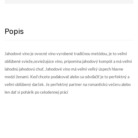
Popis
Jahodové víno je ovocné víno vyrobené tradičnou metódou, je to veľmi
obľúbené svieže,osviežujúce víno, pripomína jahodový kompót a má veľmi
lahodnú jahodovú chuť. Jahodové víno má veľmi veľký úspech hlavne
medzi ženami. Keď chcete poďakovať alebo sa odvďačiť je to perfektný a
veľmi obľúbený darček. Je perfektný partner na romantickú večeru alebo
len dať si pohárik po celodennej práci