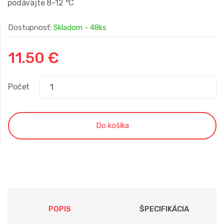
podávajte 8-12 °C
t
e
n
Dostupnosť:
Skladom
- 48ks
i
e
z
11.50 €
5
h
o
d
n
Počet
o
t
e
n
Do košíka
í
POPIS
ŠPECIFIKÁCIA